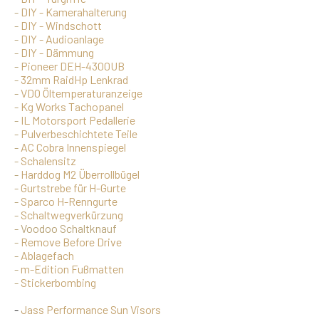
-
DIY - Kamerahalterung
-
DIY - Windschott
-
DIY - Audioanlage
-
DIY - Dämmung
-
Pioneer DEH-4300UB
-
32mm RaidHp Lenkrad
-
VDO Öltemperaturanzeige
-
Kg Works Tachopanel
-
IL Motorsport Pedallerie
-
Pulverbeschichtete Teile
-
AC Cobra Innenspiegel
-
Schalensitz
-
Harddog M2 Überrollbügel
-
Gurtstrebe für H-Gurte
-
Sparco H-Renngurte
-
Schaltwegverkürzung
- Voodoo Schaltknauf
-
Remove Before Drive
-
Ablagefach
-
m-Edition Fußmatten
-
Stickerbombing
-
Jass Performance Sun Visors