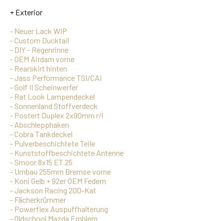
+ Exterior
-
Neuer Lack WIP
-
Custom Ducktail
-
DIY - Regenrinne
-
OEM Airdam vorne
-
Rearskirt hinten
-
Jass Performance TSI/CAI
-
Golf II Scheinwerfer
-
Rat Look Lampendeckel
- Sonnenland Stoffverdeck
-
Postert Duplex 2x90mm r/l
-
Abschlepphaken
-
Cobra Tankdeckel
-
Pulverbeschichtete Teile
-
Kunststoffbeschichtete Antenne
-
Smoor 8x15 ET 25
-
Umbau 255mm Bremse vorne
- Koni Gelb + 92er OEM Federn
-
Jackson Racing 200-Kat
- Fächerkrümmer
-
Powerflex Auspuffhalterung
-
Oldschool Mazda Emblem